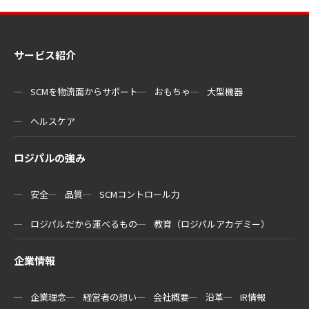
サービス紹介
SCMを物流⾯からサポート
おもちゃ
大型機器
ヘルスケア
ロジパルの強み
安全
品質
SCMコントロール力
ロジパルだから運べるもの
教育（ロジパルアカデミー）
企業情報
企業理念
経営者の想い
会社概要
沿革
IR情報