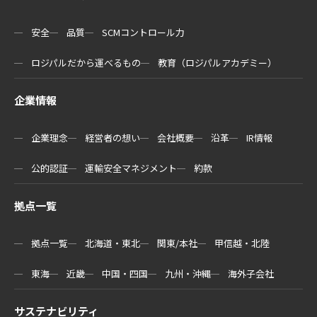
安全
品質
SCMコントロール力
ロジパルだから運べるもの
教育（ロジパルアカデミー）
企業情報
企業理念
経営者の想い
会社概要
沿革
IR情報
公的認証
運輸安全マネジメント
約款
拠点一覧
拠点一覧
北海道・東北
関東/本社
甲信越・北陸
東海
近畿
中国・四国
九州・沖縄
海外子会社
サステナビリティ