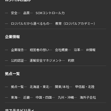
安全
品質
SCMコントロール力
ロジパルだから運べるもの
教育（ロジパルアカデミー）
企業情報
企業理念
経営者の想い
会社概要
沿革
IR情報
公的認証
運輸安全マネジメント
約款
拠点一覧
拠点一覧
北海道・東北
関東/本社
甲信越・北陸
東海
近畿
中国・四国
九州・沖縄
海外子会社
サステナビリティ